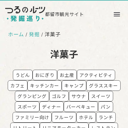
都留市観光サイト
ホーム
発掘
洋菓子
/
洋菓子
うどん
おにぎり
お土産
アクティビティ
カフェ
キッチンカー
キャンプ
グラススキー
グランピング
ゴルフ
サウナ
スイーツ
スポーツ
ディナー
バーベキュー
パン
ファミリー向け
フルーツ
ホテル
ランチ
リトリート
リニアモーターカー
レストラン