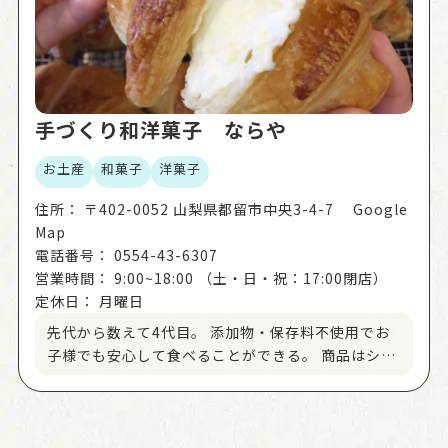
手づくり和洋菓子 ならや
お土産
和菓子
洋菓子
住所：
〒402-0052 山梨県都留市中央3-4-7 Google
Map
電話番号：
0554-43-6307
営業時間：
9:00~18:00 （土・日・祝：17:00閉店）
定休日：
月曜日
先代から数えて4代目。 添加物・保存料不使用でお
子様でも安心して食べることができる。 商品はシュ
ークリームやプリンなどの洋菓子とお菓子とうふや
草大福など和菓子も用意。特にシュークリームクロ
ワッサンは人気の逸品。