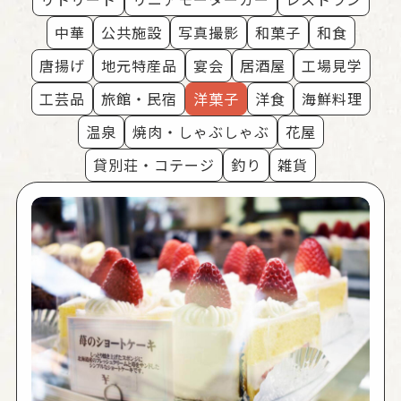
中華
公共施設
写真撮影
和菓子
和食
唐揚げ
地元特産品
宴会
居酒屋
工場見学
工芸品
旅館・民宿
洋菓子
洋食
海鮮料理
温泉
焼肉・しゃぶしゃぶ
花屋
貸別荘・コテージ
釣り
雑貨