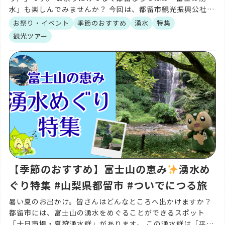
水」も楽しんでみませんか？ 今回は、都留市観光振興公社企
画のふるさと時代祭りツアーをご紹介します。 ご予約は都留
お祭り・イベント
季節のおすすめ
湧水
特集
市 […]
観光ツアー
【季節のおすすめ】富士山の恵み
湧水め
ぐり特集 #山梨県都留市 #ついでにつる旅
暑い夏のお出かけ。皆さんはどんなところへ出かけますか？
都留市には、富士山の湧水をめぐることができるスポット
「十日市場・夏狩湧水群」があります。 この湧水群は「平成