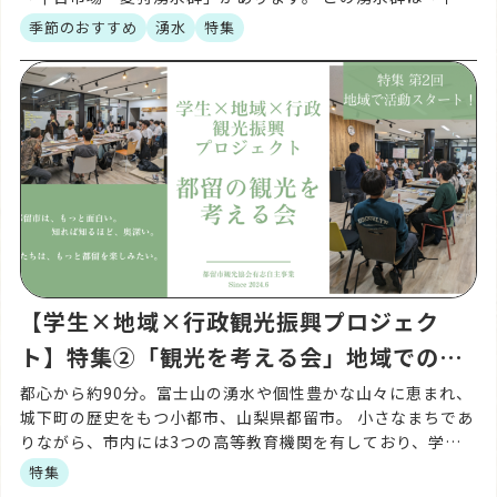
の名水百選」にも選ばれており、富士山の伏流水が長い年月
季節のおすすめ
湧水
特集
を […]
【学生×地域×行政観光振興プロジェク
ト】特集②「観光を考える会」地域での活
動がスタート
都心から約90分。富士山の湧水や個性豊かな山々に恵まれ、
城下町の歴史をもつ小都市、山梨県都留市。 小さなまちであ
りながら、市内には3つの高等教育機関を有しており、学園
都市でもあります。 そんな都留市で生まれた、「都留市を
特集
[…]