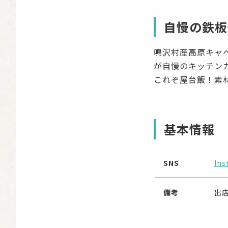
自慢の鉄板
鳴沢村産高原キャ
が自慢のキッチン
これぞ屋台飯！素
基本情報
SNS
Ins
備考
出