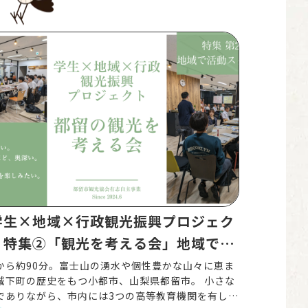
学生×地域×行政観光振興プロジェク
】特集②「観光を考える会」地域での
動がスタート
から約90分。富士山の湧水や個性豊かな山々に恵ま
城下町の歴史をもつ小都市、山梨県都留市。 小さな
でありながら、市内には3つの高等教育機関を有して