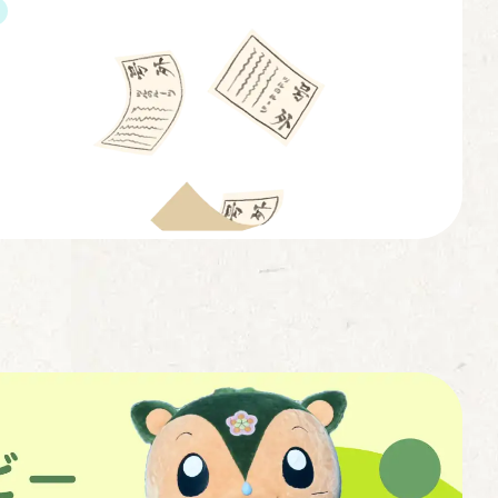
、学園都市でもあります。 そんな都留市で生まれ
「都留市を […]