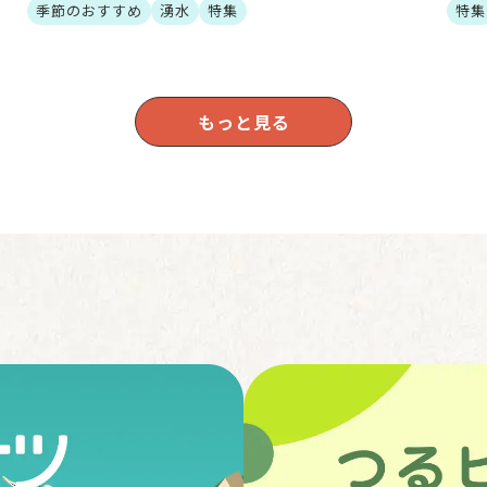
。
群は「平成の名水百選」にも選ばれており、富士山の伏
おり
季節のおすすめ
湧水
特集
特集
流水が長い年月を […]
た、
もっと見る