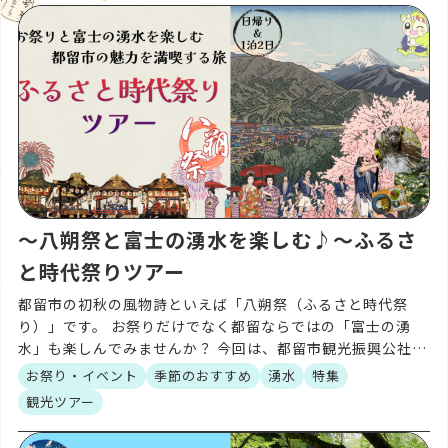
〜八朔祭と富士の湧水を楽しむ♪〜ふるさ
と時代祭りツアー
都留市の初秋の風物詩といえば「八朔祭（ふるさと時代祭
り）」です。 お祭りだけでなく都留ならではの「富士の湧
水」も楽しんでみませんか？ 今回は、都留市観光振興公社企
画のふるさと時代祭りツアーをご紹介します。 ご予約は都留
お祭り・イベント
季節のおすすめ
湧水
特集
市 […]
観光ツアー