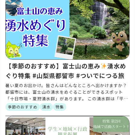
【季節のおすすめ】富士山の恵み
湧水め
ぐり特集 #山梨県都留市 #ついでにつる旅
暑い夏のお出かけ。皆さんはどんなところへ出かけますか？
都留市には、富士山の湧水をめぐることができるスポット
「十日市場・夏狩湧水群」があります。 この湧水群は「平成
の名水百選」にも選ばれており、富士山の伏流水が長い年月
季節のおすすめ
湧水
特集
を […]