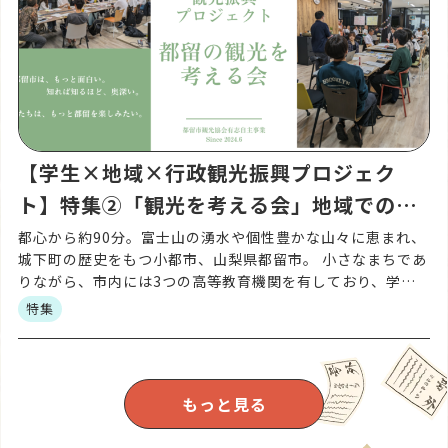
【学生×地域×行政観光振興プロジェク
ト】特集②「観光を考える会」地域での活
動がスタート
都心から約90分。富士山の湧水や個性豊かな山々に恵まれ、
城下町の歴史をもつ小都市、山梨県都留市。 小さなまちであ
りながら、市内には3つの高等教育機関を有しており、学園
都市でもあります。 そんな都留市で生まれた、「都留市を
特集
[…]
もっと見る