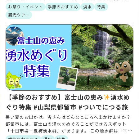
画のふるさと時代祭りツアーをご紹介します。 ご予約は都留
お祭り・イベント
季節のおすすめ
湧水
特集
市 […]
観光ツアー
【季節のおすすめ】富士山の恵み
湧水め
ぐり特集 #山梨県都留市 #ついでにつる旅
暑い夏のお出かけ。皆さんはどんなところへ出かけますか？
都留市には、富士山の湧水をめぐることができるスポット
「十日市場・夏狩湧水群」があります。 この湧水群は「平成
の名水百選」にも選ばれており、富士山の伏流水が長い年月