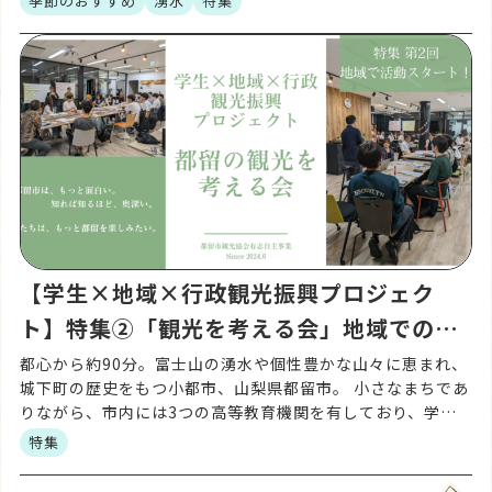
季節のおすすめ
湧水
特集
を […]
【学生×地域×行政観光振興プロジェク
ト】特集②「観光を考える会」地域での活
動がスタート
都心から約90分。富士山の湧水や個性豊かな山々に恵まれ、
城下町の歴史をもつ小都市、山梨県都留市。 小さなまちであ
りながら、市内には3つの高等教育機関を有しており、学園
都市でもあります。 そんな都留市で生まれた、「都留市を
特集
[…]