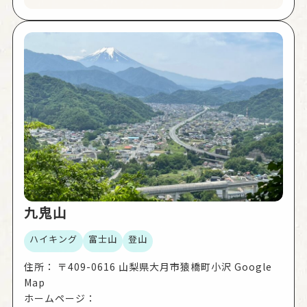
分）禾生駅（富士急行線）
頂上からは、南に富士山や御坂山塊、西には笹子雁
ガ腹摺山、南アルプス、北は滝子山など大菩薩山系
の山々、東に九鬼山、倉岳山、眼下にはリニア実験
線が360度見渡せます。
①松葉コース
尾県郷土資料館から登っていくコースです。資料館
近くの登山口から40分ほどで馬頭観音に到着しま
す。そこから山頂までは1時間強ほどで、山頂手前に
は岩場があります。
②中谷コース
道の駅つる、リニア見学センターの近くに登山口が
あります。岩場がなく、特に下山の際に通るのにお
すすめのコースです。
九鬼山
③古宿コース
禾生駅から川茂方面へ進み、川茂橋を渡って左折
ハイキング
富士山
登山
し、川茂の集落へ入ります。案内標識に沿って浄泉
寺を目指し、古宿橋、高川橋を渡って山道を進むと
住所：
〒409-0616 山梨県大月市猿橋町小沢 Google
指導標があり、右に進むと古宿コースです。古宿コ
Map
ースは都留市側のコースでは一番登りやすく、天気
ホームページ：