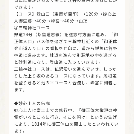
できます。
【コース】登山口（東屋が目印）→120分→妙心上
人御堂跡→40分→峰宮→40分→山頂
②三輪神社コース
県道24号（都留道志線）を道志村方面に進み、「御
正体入口」バス停を過ぎて三輪神社近くの「御正体
登山道入り口」の看板を目印に、道から鋭角に菅野
林道に進みます。林道を進んで別荘地の中を過ぎる
と砂利道になり、登山道に入っていきます。
三輪神社コースは、仏沢沿いを進んでいき、しっか
りした上り坂のあるコースになっています。尾根道
を登りきると池の平コースと合流し、峰宮に到着し
ます。
◆妙心上人の伝説
妙心上人は富士山での修行中、「御正体大権現の神
霊がいるところに行き、そこを開け」というお告げ
により、1814年に御正体山を開山したといわれてい
ます。