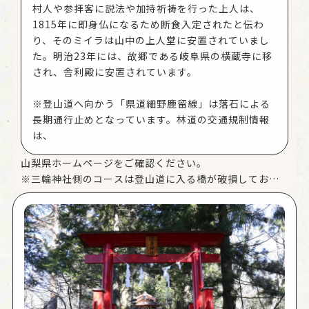
村人や参拝客に説法や加持祈祷を行った上人は、
1815年に即身仏になるため断食入定されたと伝わ
り、そのミイラは山中の上人堂に安置されていまし
た。明治23年には、故郷である岐阜県の横蔵寺に移
され、舎利殿に安置されています。
※登山道へ向かう「県道細野鹿留線」は落石による
長期通行止めとなっています。林道の交通規制情報
は、
山梨県ホームページ
をご確認ください。
※三輪神社側のコースは登山道に入る橋が破損しており
ますので、登山道に沿った舗装林道をご利用ください。
復旧の目処はたっておりません。また、現在、林道工事
のため三輪神社側コースの舗装林道を多くの大型車輌が
通行しております。三輪神社から先への自家用車の乗り
入れは非常に危険ですので、ご遠慮ください。
※池の平登山口からの山道は、土砂流出のため堀が深い
場所が多くあります。また、倒木等により登山道が荒れ
ている可能性がありますので、十分ご注意ください。