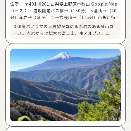
して進むと「門前入口バス停」があるので左折して
住所：
〒401-0201 山梨県上野原市秋山 Google Map
踏切を渡ります。
コース：
・道坂隧道バス停→（150分）今倉山→（40
登山道の案内に沿って坂を登っていくと、林道に入
分）赤岩→（60分）二十六夜山→（115分）芭蕉月待ち
ります。入口の駐車場を過ぎ、沢を渡って進むのが
の湯（芭蕉月待ちの湯バス停） ・芭蕉月待ちの湯（芭
360度パノラマの大展望が臨める赤岩のある登山コ
「池ノ山コース」、そのまま林道を進むのが「札金
蕉月待ちの湯バス停）→（135分）二十六夜山→（90
ース。赤岩からは雄大な富士山、南アルプス、三ツ
沢コース」です。
分）赤岩→（40分）今倉山→（50分）道坂隧道バス停
峠、八ヶ岳、奥秩父の山々、さらに新宿高層ビル
＊眺望スポット 富士山・リニアビュースポット
群、相模湾まで見渡すことができます。条件が合え
（池ノ山コース上に2か所）
ばスカイツリーも見えます。
※札金沢コースの山頂手前はガレ場が多く難所とな
①登山口から今倉山
っていますのでご注意ください。
道坂トンネルの都留市側にある「道坂隧道」バス停
◆九鬼山の桃太郎伝説
が目印で、駐車場があります。駐車場から登山口の
九鬼山は、「桃太郎」の伝説が語り継がれていま
15分ほど登ると尾根に出て、道坂峠から今倉山山頂
す。大月市百蔵山（モモクラヤマ）で生まれた桃太
（標高1470m）へ進みます。
郎は、上野原市の「犬目」で犬を、大月市の「猿
②今倉山から赤岩
橋」「鳥沢」で猿とキジを引き連れ、九鬼山に棲む
今倉山の山頂から赤岩までは約40分ほど。赤岩の標
鬼を退治にやってきたと伝えられています。
高は1450mで、360度見渡せる大パノラマの眺望で
す。
③赤岩から二十六夜山
赤岩から二十六夜山までは、コブをいくつか越え、