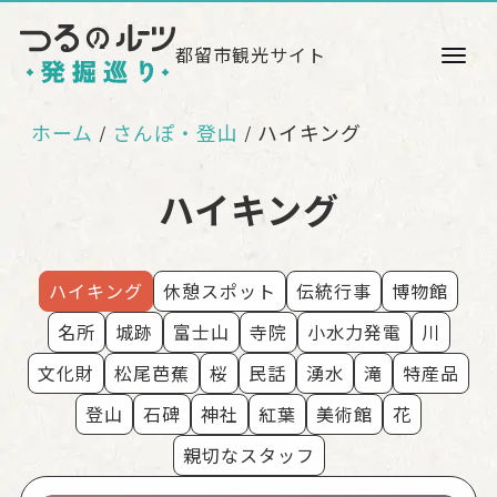
都留市観光サイト
ホーム
さんぽ・登山
ハイキング
/
ハイキング
ハイキング
休憩スポット
伝統行事
博物館
名所
城跡
富士山
寺院
小水力発電
川
文化財
松尾芭蕉
桜
民話
湧水
滝
特産品
登山
石碑
神社
紅葉
美術館
花
親切なスタッフ