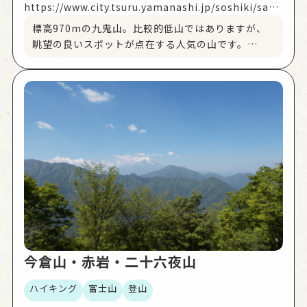
が良ければ川茂堰堤から富士山を眺めることもでき
https://www.city.tsuru.yamanashi.jp/soshiki/sang
ます。
yo/shoko_t/5/1329.html
標高970mの九鬼山。比較的低山ではありますが、
④シラノサワコース
眺望の良いスポットが点在する人気の山です。
禾生駅からは古宿コースと同じ道を進み、山道の指
都留市街を見下ろし、富士山、リニア実験線、富士
導標を左に進むとシラノサワコースになります。起
急行線、中央高速道を眺める眺望は格別。首都圏か
伏に富んでいて岩場をよじ登る箇所もあり、熟練者
らのアクセスもよく、日帰りハイクにもおすすめで
向けのコースです。
す。
※古宿コース及びシラノサワコース内の林道大棚線
①禾生駅側コース
は悪路ですので、普通車輌の侵入は困難です。ご注
禾生駅から国道139号を大月方面へ向かいます。し
意ください。
ばらく進み、落合橋を渡って九鬼の集落に入りま
す。橋を渡ってすぐ右に曲がると、落合水路橋（国
登録文化財）をくぐり抜けられるポイントも。
集落の中にある指標をたどって「愛宕神社コース」
か「杉山新道」に進みます。
＊眺望スポット リニア見晴台（杉山新道）、富士
見平
今倉山・赤岩・二十六夜山
②田野倉駅側コース
田野倉駅から国道139号を富士吉田方面へ向かいま
ハイキング
富士山
登山
す。道の駅つるに向かう「大原橋東」の信号を目指