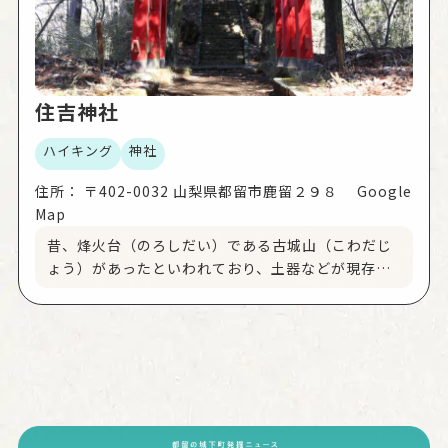
住吉神社
ハイキング
神社
住所：
〒402-0032 山梨県都留市鹿留２９８ Google
Map
昔、烽火台（のろしだい）である古城山（こわだじ
ょう）があったといわれており、土器などが現存し
ています。 山の形が舟形に似ている為、海上を守護
する住吉明神を勧請したといわれています。