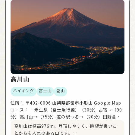
高川山
ハイキング
富士山
登山
住所：
〒402-0006 山梨県都留市小形山 Google Map
コース：
・禾生駅（富士急行線）（30分）古宿→（90
分）高川山→（75分）道の駅つる→（20分）田野倉駅
（富士急行線） ・田野倉駅（富士急行線）→（20分）
高川山は標高976m。登頂しやすく、眺望が良いこ
道の駅つる→（115分）高川山→（70分）古宿→（30
とからも人気のある山です。