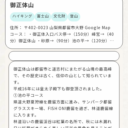
60分ほどで到着します。二十六夜山（標高1297m）
御正体山
からは、富士山と御正体山を眺めることができま
ハイキング
富士山
文化財
登山
す。
④二十六夜山から芭蕉月待ちの湯
住所：
〒402-0023 山梨県都留市大野 Google Map
山頂から戸沢へ向かうと、途中で「仙人水」と呼ば
コース：
・御正体入口バス停→（150分）峰宮→（40
れる沢の水が岩肌から染み出している場所がありま
分）御正体山 ・砂原→（90分）池の平→（120分）妙
す。ここから30分ほどで登山口に到着。芭蕉月待ち
心上人御堂跡→（40分）峰宮→（40分）御正体山 ・御
の湯で登山の疲れを癒やすのがおすすめです。
正体山→（30分）峰宮→（120分）御正体入口バス停
＊二十六夜山の月待ち信仰
・御正体山→（30分）峰宮→（30分）妙心上人御堂跡
この山の名前は、江戸時代に盛んとなった旧暦の正
→（90分）池の平→（90分）砂原
月と7月の二十六日の夜に、人々が寄り合い飲食など
御正体山は都留市と道志村にまたがる山塊の最高峰
を供にしながら月の出を待つ二十六夜（三日月）待
で、その歴史は古く、信仰の山として知られていま
ちの行事に由来します。
す。
二十六夜の夜半の月光に現れる、阿弥陀如来・観世
平成16年には皇太子殿下も御登頂されました。
音菩薩・勢至菩薩の三尊の姿を拝むと平素の願いが
①池の平コース
かなうと信じられ、かつては、この二十六夜山の山
県道大野夏狩線を鹿留方面に進み、サンパーク都留
頂で、麓の村人たちによって、遠く道志山塊から上
グラススキー場、FISH ON!鹿留を過ぎ、林道鹿留線
がる月を拝む月待ちの行事が行われました。
に入ります。
林道沿いの鹿留渓谷は紅葉の名所で、秋には木漏れ
日に紅葉がきらめく美しい渓谷の景色を見ることが