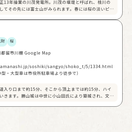
正13年操業の川茂発電所。川茂の堰堤と呼ばれ、桂川の
してその先には富士山がみられます。春には桜の淡いピン
な濃い緑が景色に彩りを添えます。天気のいい日には水面
も。
）
化財
桜
〒402-0055 山梨県都留市川棚 Google Map
.yamanashi.jp/soshiki/sangyo/shoko_t/5/1334.html
中型・大型車は市役所駐車場より徒歩で）
道入り口まで約15分、そこから頂上までは約15分、ハイ
いきます。勝山城は中世に小山田氏により築城され、文禄
氏重によって改築された城で、宝永元年に廃城になりました
塁などの多くの遺構が認められます。標高は571ｍで、頂
を一望できます。春にはそこに桜も！まさに絶景です。