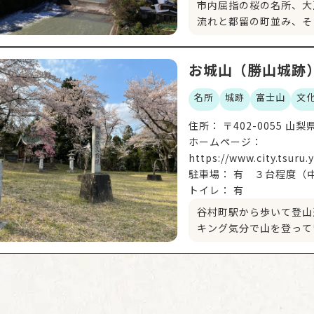
市内屈指の桜の名所、大
流れと都留の町並み、そ
ク、夏にはむせ返るよう
に逆さ富士が映り込むか
お城山（勝山城跡
名所
城跡
富士山
文
住所：
ホームページ：
https://www.city.tsuru
駐車場：
有 ３台程度（
トイレ：
有
谷村町駅から歩いて登山
キング気分で山を登って
3年（1594年）浅野
が、今もなお、石垣、土
上からは都留市と富士山