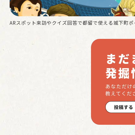
ARスポット来訪やクイズ回答で都留で使える城下町ポ