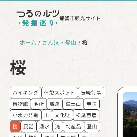
都留市観光サイト
ホーム
さんぽ・登山
桜
/
桜
ハイキング
休憩スポット
伝統行事
博物館
名所
城跡
富士山
寺院
小水力発電
川
文化財
松尾芭蕉
桜
民話
湧水
滝
特産品
登山