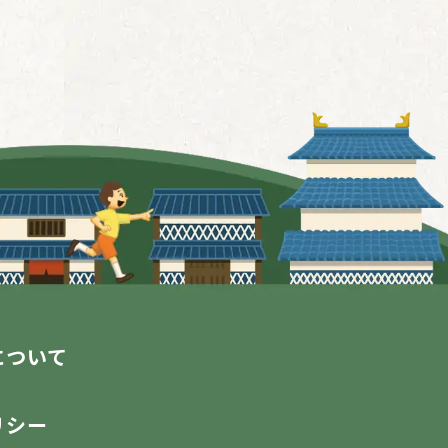
について
リシー