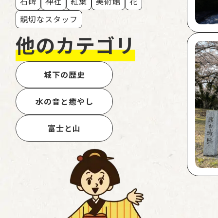
石碑
神社
紅葉
美術館
花
親切なスタッフ
他のカテゴリ
城下の歴史
水の音と癒やし
富士と山