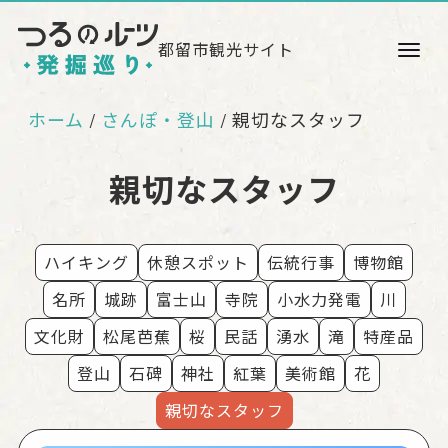
都留市観光サイト
ホーム
さんぽ・登山
親切なスタッフ
/
親切なスタッフ
ハイキング
休憩スポット
伝統行事
博物館
名所
城跡
富士山
寺院
小水力発電
川
文化財
松尾芭蕉
桜
民話
湧水
滝
特産品
登山
石碑
神社
紅葉
美術館
花
親切なスタッフ