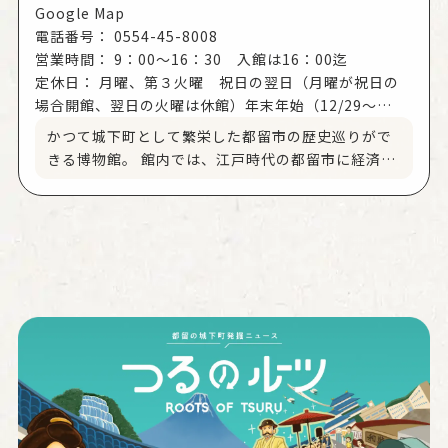
Google Map
電話番号：
0554-45-8008
営業時間：
9：00～16：30 入館は16：00迄
定休日：
月曜、第３火曜 祝日の翌日（月曜が祝日の
場合開館、翌日の火曜は休館）年末年始（12/29～
1/3） 特別整理期間（年一回一週間程度）
かつて城下町として繁栄した都留市の歴史巡りがで
きる博物館。 館内では、江戸時代の都留市に経済発
展をもたらした郡内織の歴史、谷村に滞在した松尾
芭蕉に関する映像展示などを見ることができます。
ほかにも、毎年9月に開催される、ふるさと時代祭り
で曳かれる豪華な屋台、葛飾北斎をはじめ江戸で人
気の浮世絵師が下絵を手がけたとされる屋台の飾幕
（かざりまく）が常設展示されています。