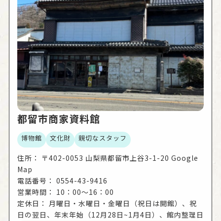
玉・メンコ・ビー玉・竹とんぼなど昔の遊びも体験
できます。地域の人々に愛されてきた建物を存分に
味わおう！
都留市商家資料館
博物館
文化財
親切なスタッフ
住所：
〒402-0053 山梨県都留市上谷3-1-20 Google
Map
電話番号：
0554-43-9416
営業時間：
10：00～16：00
定休日：
月曜日・水曜日・金曜日（祝日は開館）、祝
日の翌日、年末年始（12月28日~1月4日）、館内整理日