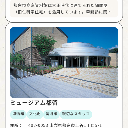
都留市商家資料館は大正時代に建てられた絹問屋
（旧仁科家住宅）を活用しています。甲斐絹に関す
る資料をはじめ、江戸時代から昭和初期までの生活
道具が数多く並び、レトロな展示物にわくわくしま
す。 今ではあまり見かけなくなった手彫りの組子や
障子の塵返しなど、当時としては珍しいモダンな洋
風の応接間に思わずうっとり。織物商が栄えていた
当時の人々の暮らしぶりを肌で感じることが出来ま
す。
ミュージアム都留
博物館
文化財
美術館
親切なスタッフ
住所：
〒402-0053 山梨県都留市上谷1丁目5-1