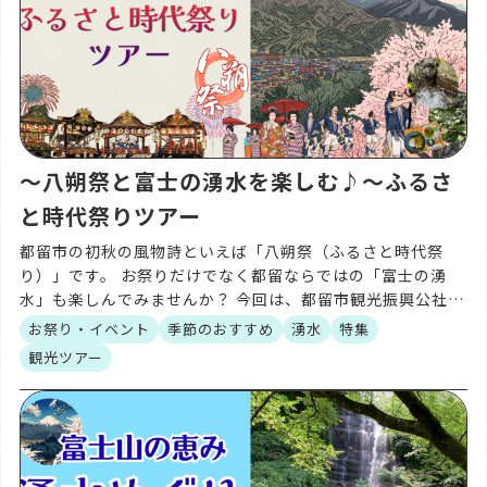
〜八朔祭と富士の湧水を楽しむ♪〜ふるさ
と時代祭りツアー
都留市の初秋の風物詩といえば「八朔祭（ふるさと時代祭
り）」です。 お祭りだけでなく都留ならではの「富士の湧
水」も楽しんでみませんか？ 今回は、都留市観光振興公社企
画のふるさと時代祭りツアーをご紹介します。 ご予約は都留
お祭り・イベント
季節のおすすめ
湧水
特集
市 […]
観光ツアー