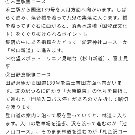
①禾生駅側コース
禾生駅から国道139号を大月方面へ向かいます。しば
らく進み、落合橋を渡って九鬼の集落に入ります。橋
を渡ってすぐ右に曲がると、落合水路橋（国登録文化
財）をくぐり抜けられるポイントも。
集落の中にある指標をたどって「愛宕神社コース」か
「杉山新道」に進みます。
＊眺望スポット リニア見晴台（杉山新道）、富士見
平
②田野倉駅側コース
田野倉駅から国道139号を富士吉田方面へ向かいま
す。道の駅つるに向かう「大原橋東」の信号を目指し
て進むと「門前入口バス停」があるので左折して踏切
を渡ります。
登山道の案内に沿って坂を登っていくと、林道に入り
ます。入口の駐車場を過ぎ、沢を渡って進むのが「池
ノ山コース」、そのまま林道を進むのが「札金沢コー