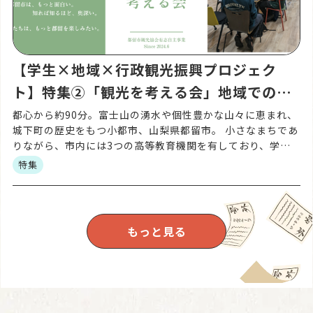
【学生×地域×行政観光振興プロジェク
ト】特集②「観光を考える会」地域での活
動がスタート
都心から約90分。富士山の湧水や個性豊かな山々に恵まれ、
城下町の歴史をもつ小都市、山梨県都留市。 小さなまちであ
りながら、市内には3つの高等教育機関を有しており、学園
都市でもあります。 そんな都留市で生まれた、「都留市を
特集
[…]
もっと見る