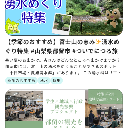
【季節のおすすめ】富士山の恵み
湧水め
ぐり特集 #山梨県都留市 #ついでにつる旅
暑い夏のお出かけ。皆さんはどんなところへ出かけますか？
都留市には、富士山の湧水をめぐることができるスポット
「十日市場・夏狩湧水群」があります。 この湧水群は「平成
の名水百選」にも選ばれており、富士山の伏流水が長い年月
季節のおすすめ
湧水
特集
を […]