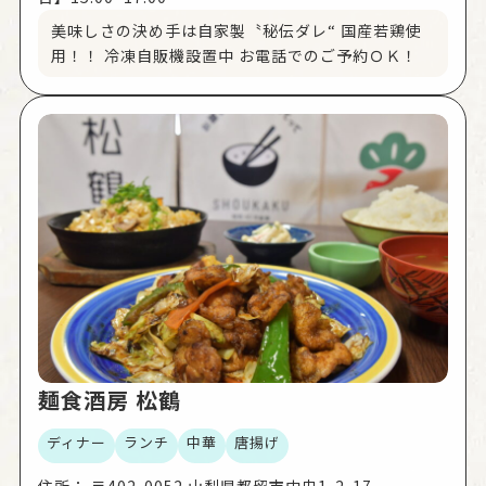
美味しさの決め手は自家製〝秘伝ダレ“ 国産若鶏使
用！！ 冷凍自販機設置中 お電話でのご予約ＯＫ！
麺食酒房 松鶴
ディナー
ランチ
中華
唐揚げ
住所：
〒402-0052 山梨県都留市中央1-2-17