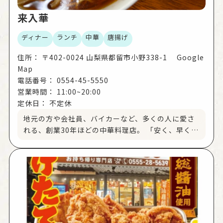
来入華
ディナー
ランチ
中華
唐揚げ
住所：
〒402-0024 山梨県都留市小野338-1 Google
Map
電話番号：
0554-45-5550
営業時間：
11:00~20:00
定休日：
不定休
地元の方や会社員、バイカーなど、多くの人に愛さ
れる、創業30年ほどの中華料理店。 「安く、早く、
うまいものをお客さんに食べてほしい」「これだ、
と思った素材しか使わず、味にも妥協しない」とい
うマスターの思いがこもった料理は、どれも絶品で
す。 人気メニューは「唐揚げ」で、熱々の餡がかか
った具沢山の「広東麺」もおすすめです！