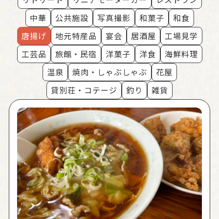
中華
公共施設
写真撮影
和菓子
和食
唐揚げ
地元特産品
宴会
居酒屋
工場見学
工芸品
旅館・民宿
洋菓子
洋食
海鮮料理
温泉
焼肉・しゃぶしゃぶ
花屋
貸別荘・コテージ
釣り
雑貨