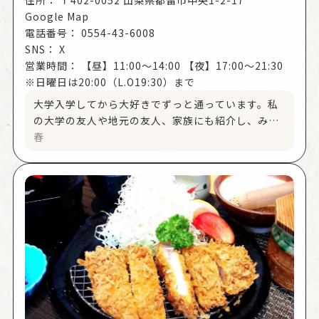
Google Map
電話番号：
0554-43-6008
SNS：
X
営業時間：
【昼】11:00～14:00 【夜】17:00～21:30
※日曜日は20:00（L.O19:30）まで
大学入学してから大好きでずっと通っています。私
の大学の友人や地元の友人、家族にも紹介し、みん
なお腹いっぱいたべて松鶴を大好きになって帰りま
春
す。私にとって松鶴は幸せを感じれる場所です。特
に「バンバンジーサラダ定食」がおすすめ。ここ2年
くらいはこれしか食べていない。