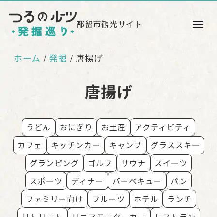
都留市観光サイト
ホーム
発掘
唐揚げ
/
唐揚げ
うどん
おにぎり
お土産
アクティビティ
カフェ
キッチンカー
キャンプ
グラススキー
グランピング
ゴルフ
サウナ
スイーツ
スポーツ
ディナー
バーベキュー
パン
ファミリー向け
フルーツ
ホテル
ランチ
リトリート
リニアモーターカー
レストラン