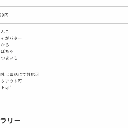
99円
あんこ
じゃがバター
おから
かぼちゃ
さつまいも
間外は電話にて対応可
イクアウト可
ット可"
ラリー