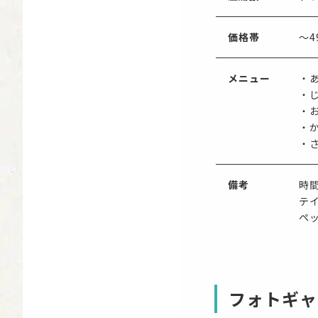
価格帯
〜4
メニュー
・
・
・
・
・
備考
時
テ
ペ
フォトギャ