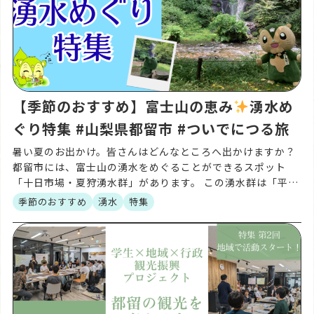
【季節のおすすめ】富士山の恵み
湧水め
ぐり特集 #山梨県都留市 #ついでにつる旅
暑い夏のお出かけ。皆さんはどんなところへ出かけますか？
都留市には、富士山の湧水をめぐることができるスポット
「十日市場・夏狩湧水群」があります。 この湧水群は「平成
の名水百選」にも選ばれており、富士山の伏流水が長い年月
季節のおすすめ
湧水
特集
を […]