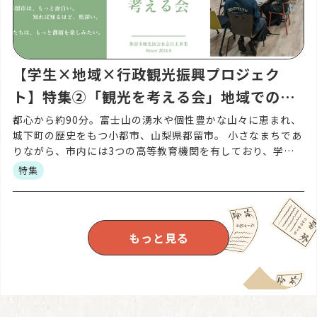
【学生×地域×行政観光振興プロジェク
ト】特集②「観光を考える会」地域での活
動がスタート
都心から約90分。富士山の湧水や個性豊かな山々に恵まれ、
城下町の歴史をもつ小都市、山梨県都留市。 小さなまちであ
りながら、市内には3つの高等教育機関を有しており、学園
都市でもあります。 そんな都留市で生まれた、「都留市を
特集
[…]
もっと見る