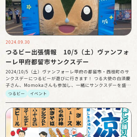
2024.09.30
つるビー出張情報 10/5（土）ヴァンフォ
ーレ甲府都留市サンクスデー
2024/10/5（土）ヴァンフォーレ甲府の都留市・西桂町のサ
ンクスデーにつるビーが遊びに行きます！ つる大使の白須慶
子さん、Momokaさんも参加し、一緒にサンクスデーを盛り
上げます！ 皆さんのご来場をお待ちしておりま […]
つるビー
イベント