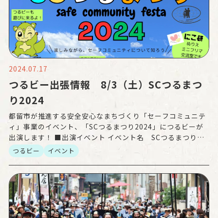
2024.07.17
つるビー出張情報 8/3（土）SCつるまつ
り2024
都留市が推進する安全安心なまちづくり「セーフコミュニテ
ィ」事業のイベント、「SCつるまつり2024」につるビーが
出演します！ ■出演イベント イベント名 SCつるまつり
2024 開催日程 8月3日（土）9：30〜15：3 […]
つるビー
イベント