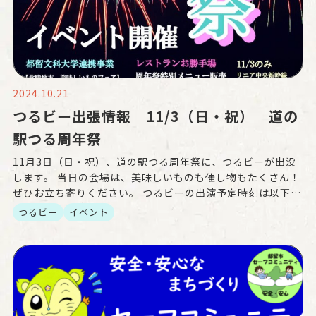
2024.10.21
つるビー出張情報 11/3（日・祝） 道の
駅つる周年祭
11月3日（日・祝）、道の駅つる周年祭に、つるビーが出没
します。 当日の会場は、美味しいものも催し物もたくさん！
ぜひお立ち寄りください。 つるビーの出演予定時刻は以下の
２回です ① 11：00〜11：30 ② 13：0 […]
つるビー
イベント