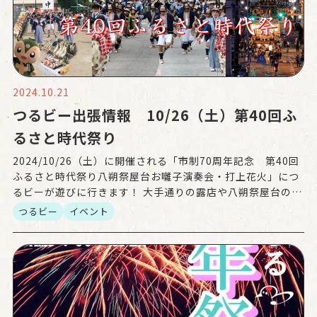
2024.10.21
つるビー出張情報 10/26（土）第40回ふ
るさと時代祭り
2024/10/26（土）に開催される「市制70周年記念 第40回
ふるさと時代祭り八朔祭屋台お囃子演奏会・打上花火」につ
るビーが遊びに行きます！ 大手通りの露店や八朔祭屋台のお
囃子演奏会、秋の夜空に上がる打上花火をお楽し […]
つるビー
イベント