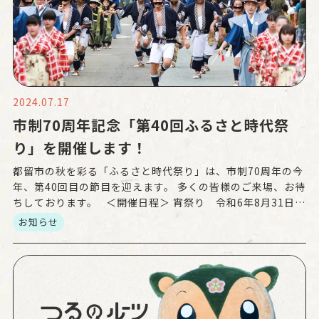
2024.07.17
市制70周年記念「第40回ふるさと時代祭
り」を開催します！
都留市の秋を彩る「ふるさと時代祭り」は、市制70周年の今
年、第40回目の節目を迎えます。 多くの皆様のご来場、お待
ちしております。 ＜開催日程＞ 宵祭り 令和6年8月31日
（土） 14時～ 宵祭りマルシェ […]
お知らせ