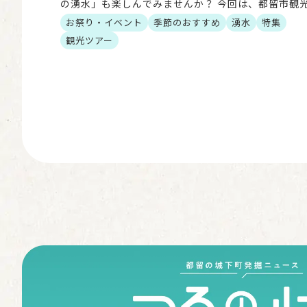
の湧水」も楽しんでみませんか？ 今回は、都留市観
興公社企画のふるさと時代祭りツアーをご紹介します
お祭り・イベント
季節のおすすめ
湧水
特集
ご予約は都留市 […]
観光ツアー