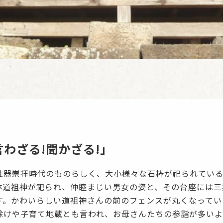
言わざる!聞かざる!」
性器崇拝時代のものらしく、大小様々な石棒が祀られてい
体道祖神が祀られ、仲睦まじい男女の姿と、その台座には三
す。かわいらしい道祖神さんの前のフェンスが丸くなってい
除けや子育て地蔵とも言われ、お母さんたちの参詣が多いよ