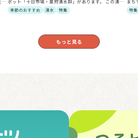
光振
ポット「十日市場・夏狩湧水群」があります。 この湧水
まち
。
群は「平成の名水百選」にも選ばれており、富士山の伏
おり
季節のおすすめ
湧水
特集
特集
流水が長い年月を […]
た、
もっと見る