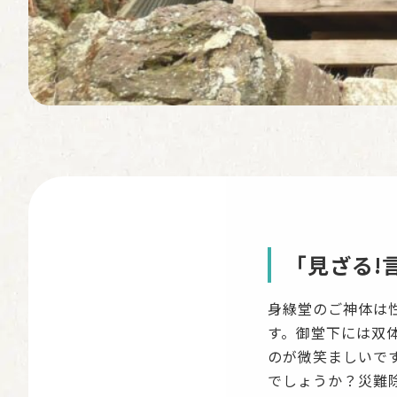
「見ざる!
身綠堂のご神体は
す。御堂下には双
のが微笑ましいで
でしょうか？災難