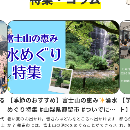
る
【季節のおすすめ】富士山の恵み
湧水
【
めぐり特集 #山梨県都留市 #ついでにつ
ト
る旅
活
代
暑い夏のお出かけ。皆さんはどんなところへ出かけます
都心
富士
か？ 都留市には、富士山の湧水をめぐることができるス
れ、