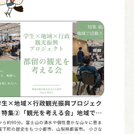
学生×地域×行政観光振興プロジェク
】特集②「観光を考える会」地域での
動がスタート
から約90分。富士山の湧水や個性豊かな山々に恵ま
城下町の歴史をもつ小都市、山梨県都留市。 小さな