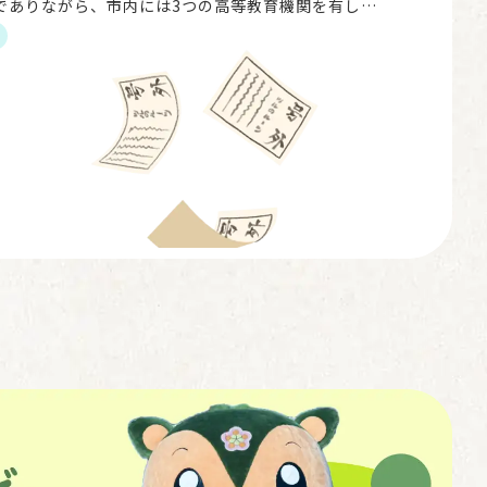
でありながら、市内には3つの高等教育機関を有して
、学園都市でもあります。 そんな都留市で生まれ
「都留市を […]