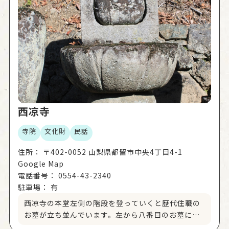
西凉寺
寺院
文化財
民話
住所：
〒402-0052 山梨県都留市中央4丁目4-1
Google Map
電話番号：
0554-43-2340
駐車場：
有
西凉寺の本堂左側の階段を登っていくと歴代住職の
お墓が立ち並んでいます。左から八番目のお墓には
地蔵菩薩様が彫られていて、墓石の水鉢に溜まった