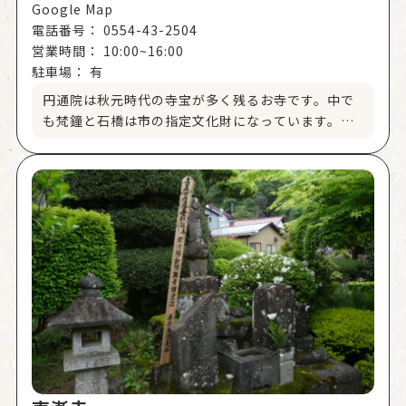
Google Map
電話番号：
0554-43-2504
営業時間：
10:00~16:00
駐車場：
有
円通院は秋元時代の寺宝が多く残るお寺です。中で
も梵鐘と石橋は市の指定文化財になっています。石
橋は昔、家中川に架けられていた5つの橋、通称「五
石橋」の一つです。橋は昭和になってから次々に壊
され、現在は円通院の池に移された「元坂の石橋」
だけが復元され、当時の面影をとどめています。