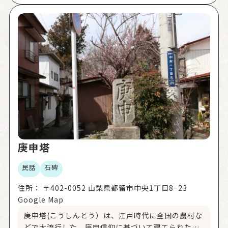
水をイボにつけるとイボがとれるといわれていま
す。このお地蔵様はイボ地蔵様、またはイボ神様と
呼ばれています。
庚申塔
民話
石碑
住所：
〒402-0052 山梨県都留市中央1丁目8−23
Google Map
庚申塔(こうしんとう）は、江戸時代に全国の農村な
どで大流行した、庚申信仰に基づいて建てられた石