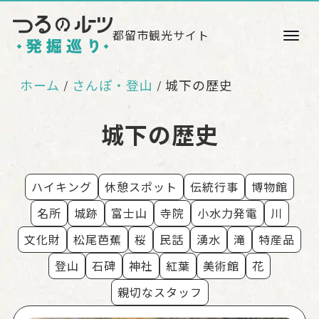
都留市観光サイト
ホーム
さんぽ・登山
城下の歴史
/
城下の歴史
ハイキング
休憩スポット
伝統行事
博物館
名所
城跡
富士山
寺院
小水力発電
川
文化財
松尾芭蕉
桜
民話
湧水
滝
特産品
登山
石碑
神社
紅葉
美術館
花
親切なスタッフ