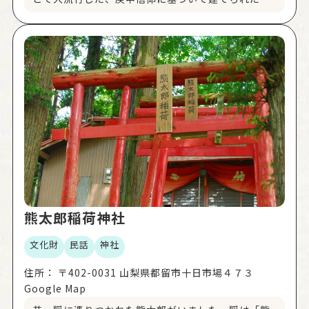
碑のことで、家内安全・無病息災・五穀豊穣の願い
が込められています。塞の神（さえのかみ）※とし
て建立されることもあり、村の境などに祀られてい
ます。盛んだった庚申信仰も時代を経るにつれ、次
第に忘れられていきましたが、都留のまちなかに静
かに残されています。 ※塞の神 疫病、災害などをも
たらす悪神、悪霊が集落に入ることを防ぐとされた
神である。
熊太郎稲荷神社
文化財
民話
神社
住所：
〒402-0031 山梨県都留市十日市場４７３
Google Map