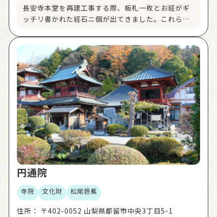
長安寺本堂を再建工事する際、板札一枚とお経がギ
ッチリ書かれた経石ニ個が出てきました。これらは
長安寺本堂建立年月の証拠になったものの一つであ
り、書かれた文字は今もしっかりと確認することが
できます。この経石は、本堂と一緒に県の有形文化
財に指定されています。御住職に伺えばさらに興味
深い寺宝を見せていただけるかもしれません。
円通院
寺院
文化財
松尾芭蕉
住所：
〒402-0052 山梨県都留市中央3丁目5-1