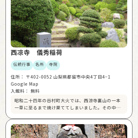
西凉寺 儀秀稲荷
伝統行事
名所
寺院
住所：
〒402-0052 山梨県都留市中央4丁目4−1
Google Map
入館料：
無料
昭和二十四年の谷村町大火では、西涼寺裏山の一本
一草に至るまで焼け果ててしまいました。その中
で、木造のお社だけが奇跡的に焼け残りました。そ
れから大きな難を逃れた儀秀稲荷社を厄除儀秀稲荷
として毎年5月13日に祈祷のお祭りが開かれていま
す。