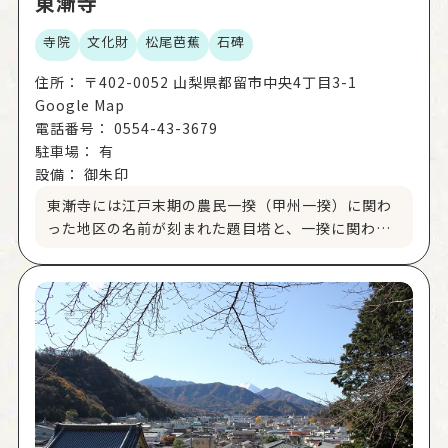
東漸寺
寺院
文化財
松尾芭蕉
石碑
住所：
〒402-0052 山梨県都留市中央4丁目3-1
Google Map
電話番号：
0554-43-3679
駐車場：
有
設備：
御朱印
東漸寺には江戸末期の農民一揆（甲州一揆）に関わ
った地区の名前が刻まれた題目塔と、一揆に関わっ
た農民のための鎮魂碑が建立されています。当時の
沿革を知るうえで貴重な資料といえます。