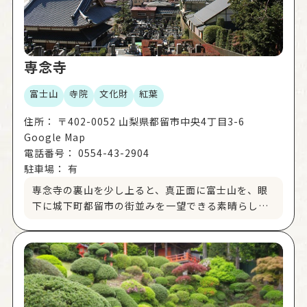
専念寺
富士山
寺院
文化財
紅葉
住所：
〒402-0052 山梨県都留市中央4丁目3-6
Google Map
電話番号：
0554-43-2904
駐車場：
有
専念寺の裏山を少し上ると、真正面に富士山を、眼
下に城下町都留市の街並みを一望できる素晴らしい
ビューポイントがあります。 また、本堂裏の庭園も
美しく、特に秋の紅葉シーズンがおすすめです。