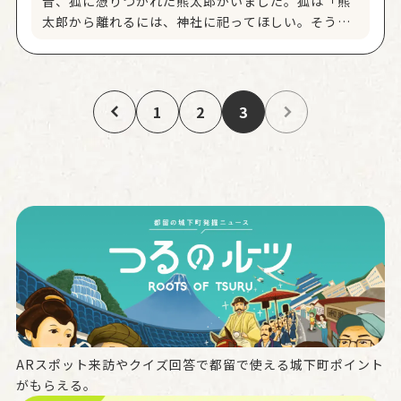
昔、狐に憑りつかれた熊太郎がいました。狐は「熊
太郎から離れるには、神社に祀ってほしい。そうす
れば、村に良いことがある時はコンコンと鳴き、悪
いことがある時はキャンキャンと鳴いて知らせる」
と言い、村人はその通りに祀りました。 ある夜、村
の半分が焼ける火事がありましたが、狐がキャンキ
1
2
3
ャンと鳴く声に不安を感じ起きていた村人たちは、
家財を持ち出すことが出来ました。 それから、熊太
郎さんのご利益が世間に広がり、いつしか熊太郎稲
荷大明神と崇められるようになりました。 今も熊太
郎神社のそばには、コンコンと清水が湧き出してい
ます。
ARスポット来訪やクイズ回答で都留で使える城下町ポイント
がもらえる。